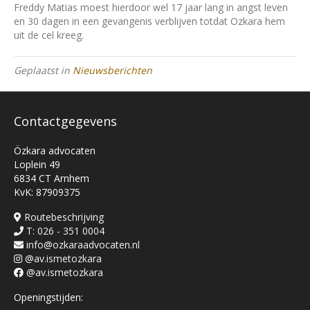
Freddy Matias moest hierdoor wel 17 jaar lang in angst leven
en 30 dagen in een gevangenis verblijven totdat Ozkara hem
uit de cel kreeg.
Geplaatst in
Nieuwsberichten
Contactgegevens
Özkara advocaten
Loplein 49
6834 CT Arnhem
KvK: 87909375
Routebeschrijving
T: 026 - 351 0004
info@ozkaraadvocaten.nl
@av.ismetozkara
@av.ismetozkara
Openingstijden: