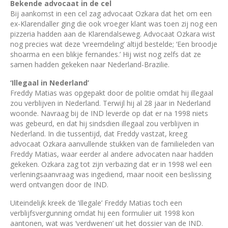
Bekende advocaat in de cel
Bij aankomst in een cel zag advocaat Ozkara dat het om een
ex-Klarendaller ging die ook vroeger klant was toen zij nog een
pizzeria hadden aan de Klarendalseweg. Advocaat Ozkara wist
nog precies wat deze ‘vreemdeling’ altijd bestelde; ‘Een broodje
shoarma en een blikje fernandes.’ Hij wist nog zelfs dat ze
samen hadden gekeken naar Nederland-Brazilie.
‘Illegaal in Nederland’
Freddy Matias was opgepakt door de politie omdat hij illegaal
zou verblijven in Nederland. Terwijl hij al 28 jaar in Nederland
woonde. Navraag bij de IND leverde op dat er na 1998 niets
was gebeurd, en dat hij sindsdien illegaal zou verblijven in
Nederland. In die tussentijd, dat Freddy vastzat, kreeg
advocaat Ozkara aanvullende stukken van de familieleden van
Freddy Matias, waar eerder al andere advocaten naar hadden
gekeken. Ozkara zag tot zijn verbazing dat er in 1998 wel een
verleningsaanvraag was ingediend, maar nooit een beslissing
werd ontvangen door de IND.
Uiteindelijk kreek de ‘illegale’ Freddy Matias toch een
verblijfsvergunning omdat hij een formulier uit 1998 kon
aantonen, wat was ‘verdwenen’ uit het dossier van de IND.