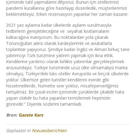
içerisinde tatil yapmalarını diliyoruz. Bunun için otellerimizi
pandemi kurallarına göre hazırlayıp düzenledik, müşterilerimizi
beklemekteyiz. Erken rezervasyon yapanlar her zaman kazanır.
2021 yaz aylarına kadar ülkelerde aşıların vurulmasıyla
tedbirlerin genişletileceğine ve seyahat kısıtlamaların
kalkacağına inanıyorum. Bu noktalardan yola çıkarak
Torunoğulları ailesi olarak kardeşlerimle ve avukatlarla
toplantılar yapıyoruz. Şimdiye kadar İngiliz ve Alman birkaç tane
yatırımcıyı Türk turizmine yatırım yapmak için ikna ettik.
Kendilerine yardımcı olarak birlikte yatırımlar gerçekleştirmek
arzusundayız. Türkiye turizminde ucuz ülke olmamalıyız marka
olmalıyız, Türkiye’deki lüks oteller Avrupa’da ve birçok ülkelerde
yoktur. Ülkemize gelen turistler kendilerini evinde gibi
hissetmelilerdir, hizmette sınır yoktur, misafirperverliğimiz
tartışılmaz. Bir çuval incirin içerisinde çürüklerde çıkabilir hata
yapan olabilir bu hata yapanları temizlemek hepimizin
görevidir.” Diyerek sözlerini tamamladı.
Bron:
Gazete Kars
Geplaatst in
Nieuwsberichten