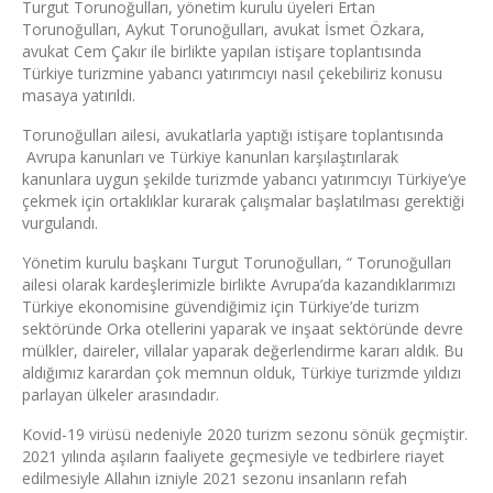
Turgut Torunoğulları, yönetim kurulu üyeleri Ertan
Torunoğulları, Aykut Torunoğulları, avukat İsmet Özkara,
avukat Cem Çakır ile birlikte yapılan istişare toplantısında
Türkiye turizmine yabancı yatırımcıyı nasıl çekebiliriz konusu
masaya yatırıldı.
Torunoğulları ailesi, avukatlarla yaptığı istişare toplantısında
Avrupa kanunları ve Türkiye kanunları karşılaştırılarak
kanunlara uygun şekilde turizmde yabancı yatırımcıyı Türkiye’ye
çekmek için ortaklıklar kurarak çalışmalar başlatılması gerektiği
vurgulandı.
Yönetim kurulu başkanı Turgut Torunoğulları, “ Torunoğulları
ailesi olarak kardeşlerimizle birlikte Avrupa’da kazandıklarımızı
Türkiye ekonomisine güvendiğimiz için Türkiye’de turizm
sektöründe Orka otellerini yaparak ve inşaat sektöründe devre
mülkler, daireler, villalar yaparak değerlendirme kararı aldık. Bu
aldığımız karardan çok memnun olduk, Türkiye turizmde yıldızı
parlayan ülkeler arasındadır.
Kovid-19 virüsü nedeniyle 2020 turizm sezonu sönük geçmiştir.
2021 yılında aşıların faaliyete geçmesiyle ve tedbirlere riayet
edilmesiyle Allahın izniyle 2021 sezonu insanların refah